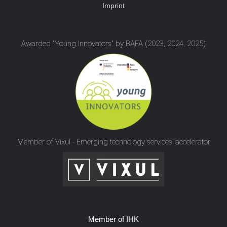
Imprint
Awarded "Young Innovators" by BAFA (2023, 2024, 2025)
Member of Vixul - Emerging technology services’ accelerator
Member of IHK