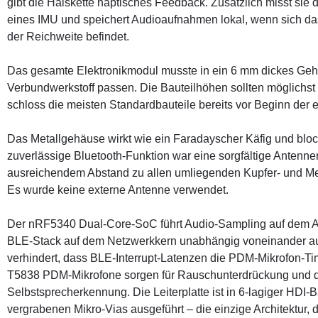
gibt die Halskette
haptisches Feedback.
Zusätzlich misst sie 
eines IMU und speichert Audioaufnahmen lokal, wenn sich d
der Reichweite befindet.
Das gesamte Elektronikmodul musste in ein
6 mm dickes Gehä
Verbundwerkstoff passen.
Die Bauteilhöhen sollten möglichst
schloss die meisten Standardbauteile bereits vor Beginn der 
Das Metallgehäuse wirkt wie ein Faradayscher Käfig und bloc
zuverlässige Bluetooth-Funktion war eine sorgfältige Antenne
ausreichendem Abstand zu allen umliegenden Kupfer- und Meta
Es wurde keine externe Antenne verwendet.
Der nRF5340 Dual-Core-SoC führt Audio-Sampling auf dem
BLE-Stack auf dem Netzwerkkern unabhängig voneinander au
verhindert, dass BLE-Interrupt-Latenzen die PDM-Mikrofon-Ti
T5838 PDM-Mikrofone sorgen für Rauschunterdrückung und da
Selbstsprecherkennung. Die Leiterplatte ist in 6-lagiger HDI-
vergrabenen Mikro-Vias ausgeführt – die einzige Architektur, d