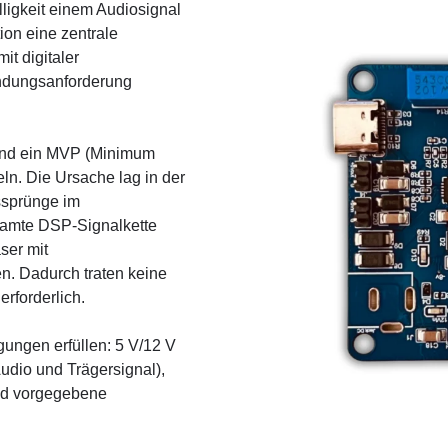
ligkeit einem Audiosignal
ion eine zentrale
it digitaler
endungsanforderung
 und ein MVP (Minimum
eln. Die Ursache lag in der
ssprünge im
samte DSP-Signalkette
ser mit
n. Dadurch traten keine
erforderlich.
ngen erfüllen: 5 V/12 V
dio und Trägersignal),
nd vorgegebene