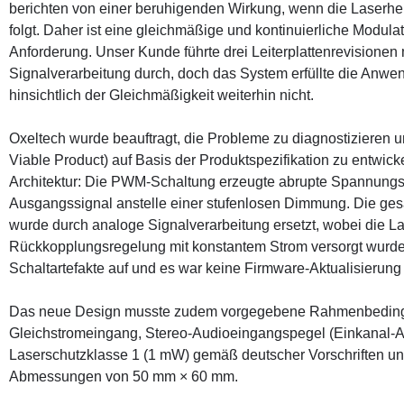
berichten von einer beruhigenden Wirkung, wenn die Laserhel
folgt. Daher ist eine gleichmäßige und kontinuierliche Modulat
Anforderung. Unser Kunde führte drei Leiterplattenrevisionen m
Signalverarbeitung durch, doch das System erfüllte die Anw
hinsichtlich der Gleichmäßigkeit weiterhin nicht.
Oxeltech wurde beauftragt, die Probleme zu diagnostizieren
Viable Product) auf Basis der Produktspezifikation zu entwick
Architektur: Die PWM-Schaltung erzeugte abrupte Spannung
Ausgangssignal anstelle einer stufenlosen Dimmung. Die ge
wurde durch analoge Signalverarbeitung ersetzt, wobei die La
Rückkopplungsregelung mit konstantem Strom versorgt wurde
Schaltartefakte auf und es war keine Firmware-Aktualisierung 
Das neue Design musste zudem vorgegebene Rahmenbedingu
Gleichstromeingang, Stereo-Audioeingangspegel (Einkanal-Au
Laserschutzklasse 1 (1 mW) gemäß deutscher Vorschriften u
Abmessungen von 50 mm × 60 mm.