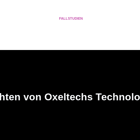
IENSTE
PORTFOLIO
FALLSTUDIEN
BLOGBEITRÄGE
ÜBER U
DEUTSCH
chten von Oxeltechs Technol