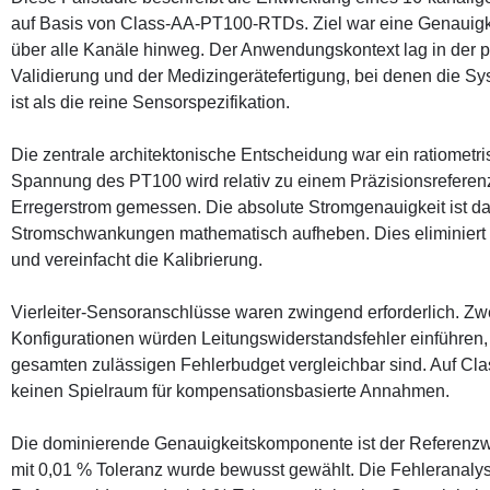
auf Basis von Class-AA-PT100-RTDs. Ziel war eine Genauigke
über alle Kanäle hinweg. Der Anwendungskontext lag in der
Validierung und der Medizingerätefertigung, bei denen die Sy
ist als die reine Sensorspezifikation.
Die zentrale architektonische Entscheidung war ein ratiometr
Spannung des PT100 wird relativ zu einem Präzisionsrefere
Erregerstrom gemessen. Die absolute Stromgenauigkeit ist da
Stromschwankungen mathematisch aufheben. Dies eliminiert 
und vereinfacht die Kalibrierung.
Vierleiter-Sensoranschlüsse waren zwingend erforderlich. Zwei
Konfigurationen würden Leitungswiderstandsfehler einführen, 
gesamten zulässigen Fehlerbudget vergleichbar sind. Auf Cla
keinen Spielraum für kompensationsbasierte Annahmen.
Die dominierende Genauigkeitskomponente ist der Referenzw
mit 0,01 % Toleranz wurde bewusst gewählt. Die Fehleranalys