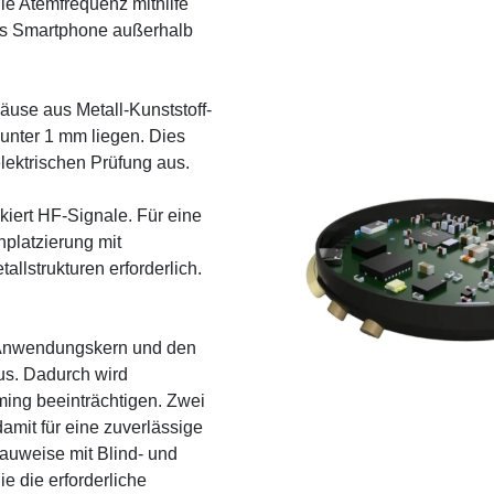
die Atemfrequenz mithilfe
as Smartphone außerhalb
use aus Metall-Kunststoff-
 unter 1 mm liegen. Dies
elektrischen Prüfung aus.
kiert HF-Signale. Für eine
nplatzierung mit
llstrukturen erforderlich.
 Anwendungskern und den
s. Dadurch wird
ming beeinträchtigen. Zwei
mit für eine zuverlässige
Bauweise mit Blind- und
ie die erforderliche