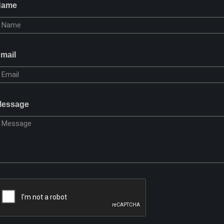
Name
mail
essage