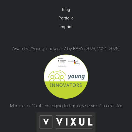
Blog
Portfolio
Imprint
Awarded "Young Innovators" by BAFA (2023, 2024, 2025)
Member of Vixul - Emerging technology services’ accelerator