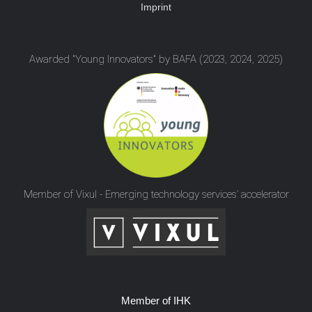
Imprint
Awarded "Young Innovators" by BAFA (2023, 2024, 2025)
Member of Vixul - Emerging technology services’ accelerator
Member of IHK