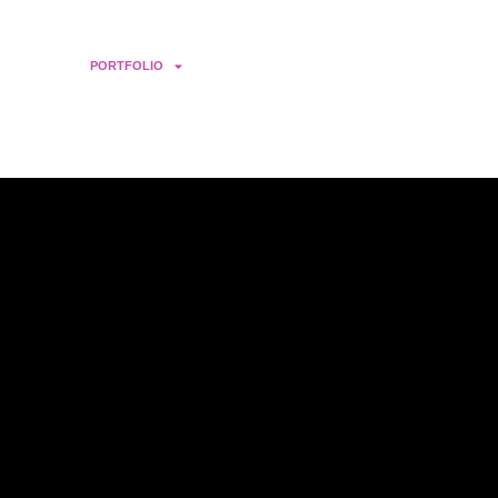
IENSTE
PORTFOLIO
FALLSTUDIEN
BLOGBEITRÄGE
ÜBER U
DEUTSCH