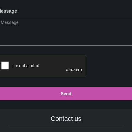
essage
Send
Contact us