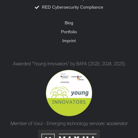
RED Cybersecurity Compliance
Blog
Portfolio
Imprint
Awarded "Young Innovators" by BAFA (2023, 2024, 2025)
Member of Vixul - Emerging technology services’ accelerator