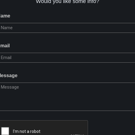
Would you like some info?
Name
mail
essage