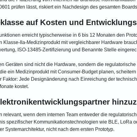
0601 prüfen lässt, riskiert ein Nachdesign des gesamten Boards
teklasse auf Kosten und Entwicklungs
ktionen erreicht typischerweise in 6 bis 12 Monaten den Proto
in Klasse-IIa-Medizinprodukt mit vergleichbarer Hardware brau
wertung, ISO-13485-Zertifizierung und Benannte Stelle eingere
en Geräten sind nicht die Hardware, sondern die regulatorisch
die ein Medizinprodukt mit Consumer-Budget planen, scheitern 
er Faktor: Jede Designänderung nach Einreichung der technis
Monate kostet.
lektronikentwicklungspartner hinzu
n relevant, wenn dem internen Team entweder die regulatorische
is spezifischer Kommunikationstechnologien wie BLE, LoRa ode
der Systemarchitektur, nicht nach dem ersten Prototyp.