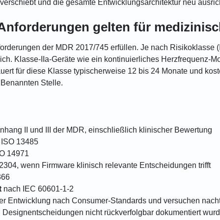
 verschiebt und die gesamte Entwicklungsarchitektur neu ausrich
Anforderungen gelten für medizinis
derungen der MDR 2017/745 erfüllen. Je nach Risikoklasse (I, IIa
ich. Klasse-IIa-Geräte wie ein kontinuierliches Herzfrequenz-M
auert für diese Klasse typischerweise 12 bis 24 Monate und ko
 Benannten Stelle.
hang II und III der MDR, einschließlich klinischer Bewertung
 ISO 13485
O 14971
304, wenn Firmware klinisch relevante Entscheidungen trifft
366
t
nach IEC 60601-1-2
 der Entwicklung nach Consumer-Standards und versuchen nach
 Designentscheidungen nicht rückverfolgbar dokumentiert wurde