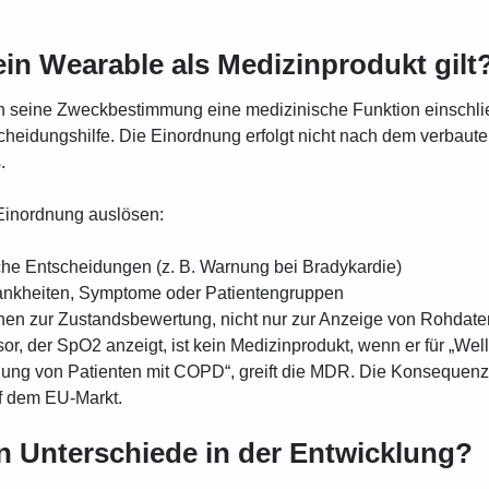
in Wearable als Medizinprodukt gilt
nn seine Zweckbestimmung eine medizinische Funktion einschl
cheidungshilfe. Die Einordnung erfolgt nicht nach dem verbaut
.
-Einordnung auslösen:
nische Entscheidungen (z. B. Warnung bei Bradykardie)
ankheiten, Symptome oder Patientengruppen
ichen zur Zustandsbewertung, nicht nur zur Anzeige von Rohdate
r, der SpO2 anzeigt, ist kein Medizinprodukt, wenn er für „Wel
hung von Patienten mit COPD“, greift die MDR. Die Konsequenz di
uf dem EU-Markt.
n Unterschiede in der Entwicklung?