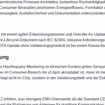
erministische Firmware-Architektur, lückenlose Rückverfolgbark
Consumer-Wearables priorisieren Energieeffizienz, Formfaktor
enauigkeit, Ausfallsicherheit und Dokumentation unterscheiden
it einem agilen Entwicklungsprozess und Over-the-Air-Updates
are-Lifecycle-Dokument nach IEC 62304, inklusive Anforderungs
TA-Update ohne Validierungsprotokoll ist bei einem Klasse-IIa-
tung
s Herzfrequenz-Monitoring im klinischen Kontext gelten Genaui
r im Consumer-Bereich mit ±5 bpm akzeptabel ist, muss im medi
iegt nicht im Chip, sondern in der Validierungstiefe und der D
 erfüllen, was strengere EMV-Grenzwerte als die Standard-CE-
nd die Platzierung von Antennen für drahtlose Kommunikation