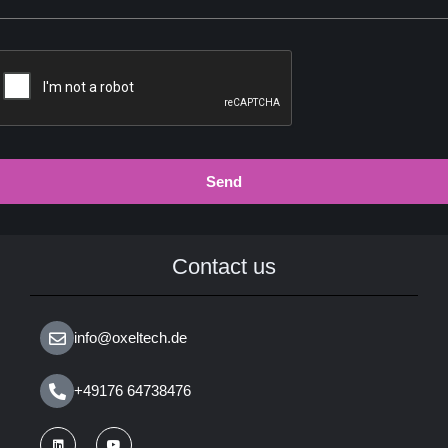
Send
Contact us
info@oxeltech.de
+49176 64738476